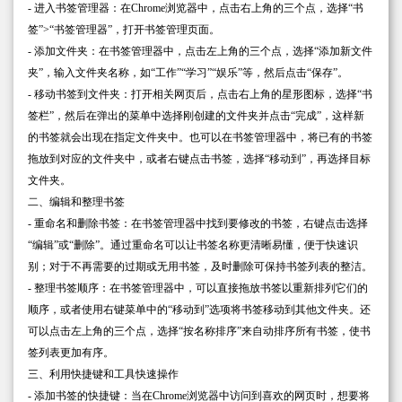
- 进入书签管理器：在Chrome浏览器中，点击右上角的三个点，选择“书
签”>“书签管理器”，打开书签管理页面。
- 添加文件夹：在书签管理器中，点击左上角的三个点，选择“添加新文件
夹”，输入文件夹名称，如“工作”“学习”“娱乐”等，然后点击“保存”。
- 移动书签到文件夹：打开相关网页后，点击右上角的星形图标，选择“书
签栏”，然后在弹出的菜单中选择刚创建的文件夹并点击“完成”，这样新
的书签就会出现在指定文件夹中。也可以在书签管理器中，将已有的书签
拖放到对应的文件夹中，或者右键点击书签，选择“移动到”，再选择目标
文件夹。
二、编辑和整理书签
- 重命名和删除书签：在书签管理器中找到要修改的书签，右键点击选择
“编辑”或“删除”。通过重命名可以让书签名称更清晰易懂，便于快速识
别；对于不再需要的过期或无用书签，及时删除可保持书签列表的整洁。
- 整理书签顺序：在书签管理器中，可以直接拖放书签以重新排列它们的
顺序，或者使用右键菜单中的“移动到”选项将书签移动到其他文件夹。还
可以点击左上角的三个点，选择“按名称排序”来自动排序所有书签，使书
签列表更加有序。
三、利用快捷键和工具快速操作
- 添加书签的快捷键：当在Chrome浏览器中访问到喜欢的网页时，想要将