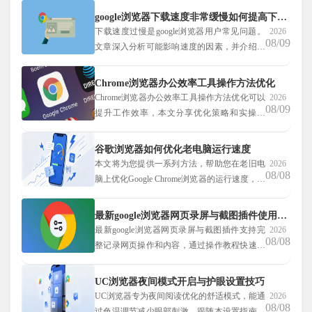
理标签页时更加便捷。
google浏览器下载速度非常缓慢如何提高下载效率
下载速度过慢是google浏览器用户常见问题。
2026
08/09
文章深入分析可能影响速度的因素，并介绍提
升下载效率的多种实用技巧，帮助用户获得更
流畅的下载体验。
Chrome浏览器办公效率工具操作方法优化
Chrome浏览器办公效率工具操作方法优化可以
2026
08/09
提升工作效率，本文分享优化策略和实操经
验，帮助用户高效使用工具，实现办公流程顺
畅管理。
谷歌浏览器如何优化老电脑运行速度
本文将为您提供一系列方法，帮助您在老旧电
2026
08/08
脑上优化Google Chrome浏览器的运行速度，提
升浏览器的性能和响应速度。
最新google浏览器网页录屏与截图插件使用教程
最新google浏览器网页录屏与截图插件支持完
2026
08/08
整记录网页操作和内容，通过操作教程快速掌
握插件使用方法，提高资料整理和复查效率。
UC浏览器夜间模式开启与护眼设置技巧
UC浏览器专为夜间阅读优化的舒适模式，能通
2026
08/08
过色温调节减少眼部刺激。跟随本设置指南，