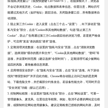
痕/隐私浏览窗口”（或按快捷键`Ctrl+Shift+N`）。在隐身模式下，浏览器
不会记录浏览历史、Cookie、站点数据和表单信息。但需注意，网站仍可
能通过其他方式（如IP地址）跟踪活动。关闭隐身窗口后，所有数据将自
动清除。
2. 阻止第三方Cookie：进入设置（点击三个点→“设置”），向下滚动至“隐
私与安全”部分，点击“Cookies和其他网站数据”。勾选“阻止第三方
Cookie”，防止广告商通过第三方Cookie跟踪你的浏览习惯。若需更严格保
护，可启用“发送‘请勿跟踪’请求”选项。
3. 定期清理浏览数据：在设置的“隐私与安全”页面，点击“清除浏览数
据”。选择清除“缓存的图片和文件”、“Cookie及其他网站数据”、“密码”等
选项，并设置时间范围（建议选择“全部时间”）。定期清理可减少被网站
追踪的风险，避免敏感信息泄露。
4. 启用增强安全防护：在“隐私与安全”页面，点击“安全”选项。向下滚动
找到“增强型保护”并开启此功能。Chrome将自动阻止访问已知的恶意网
站、下载危险文件，并拦截部分钓鱼攻击。若设备性能允许，可同时开启
“安全浏览”功能（默认已启用）。
5. 控制网站权限：在设置的“隐私与安全”部分，点击“网站设置”。可逐一
管理摄像头、麦克风、位置信息等权限。例如，取消不必要的网站定位权
限，或限制特定网站使用摄像头。建议定期检查已授权的网站列表，及时