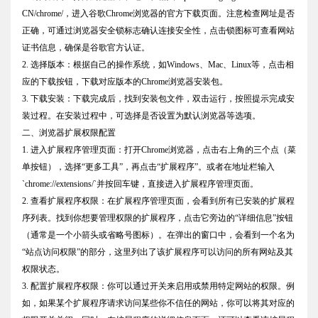
CN/chrome/，进入谷歌Chrome浏览器的官方下载页面。注意检查网址是否
正确，可通过浏览器安全锁标志确认连接安全性，点击锁图标可查看网站
证书信息，确保是谷歌官方认证。
2. 选择版本：根据自己的操作系统，如Windows、Mac、Linux等，点击相
应的下载按钮，下载对应版本的Chrome浏览器安装包。
3. 下载安装：下载完成后，找到安装包文件，双击运行，按照提示完成安
装过程。在安装过程中，可选择是否设置为默认浏览器等选项。
二、浏览器扩展权限配置
1. 进入扩展程序管理页面：打开Chrome浏览器，点击右上角的三个点（菜
单按钮），选择“更多工具”，再点击“扩展程序”。或者在地址栏输入
`chrome://extensions/`并按回车键，直接进入扩展程序管理页面。
2. 查看扩展程序权限：在扩展程序管理页面，会看到所有已安装的扩展程
序列表。找到你想要管理权限的扩展程序，点击它旁边的“详细信息”按钮
（通常是一个小箭头或省略号图标）。在弹出的窗口中，会看到一个名为
“站点访问权限”的部分，这里列出了该扩展程序可以访问的所有网站及其
权限状态。
3. 配置扩展程序权限：你可以通过开关来启用或禁用特定网站的权限。例
如，如果某个扩展程序请求访问某些你不信任的网站，你可以将其对应的