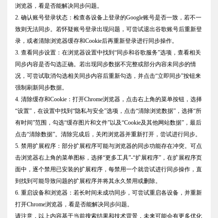
浏览器，看是否能解决同步问题。
2. 确认账号登录状态：检查各设备上登录的Google账号是否一致，若不一
致则无法同步。若怀疑账号登录出现问题，可尝试退出谷歌账号后重新登
录，或者清除浏览器缓存和Cookie后再重新登录进行同步操作。
3. 查看同步设置：在浏览器设置中找到“同步和谷歌服务”选项，查看相关
同步内容是否勾选正确。若出现同步数据不完整或部分内容未同步的情
况，可尝试取消勾选相关同步内容后重新勾选，并点击“立即同步”按钮来
强制刷新同步数据。
4. 清除缓存和Cookie：打开Chrome浏览器，点击右上角的菜单按钮，选择
“设置”，在设置中找到“隐私与安全”选项，点击“清除浏览数据”，选择“所
有时间”范围，勾选“缓存图片和文件”以及“Cookie及其他网站数据”，最后
点击“清除数据”。清除完成后，关闭浏览器并重新打开，尝试进行同步。
5. 禁用扩展程序：部分扩展程序可能与浏览器的同步功能存在冲突。可点
击浏览器右上角的菜单图标，选择“更多工具”-“扩展程序”，在扩展程序页
面中，逐个禁用已安装的扩展程序，每禁用一个就尝试进行同步操作，直
到找到可能导致问题的扩展程序并将其永久禁用或删除。
6. 重启设备和浏览器：若长时间未成功同步，可尝试重启各设备，并重新
打开Chrome浏览器，看是否能解决同步问题。
请注意，以上内容基于当前搜索结果和技术背景，未来可能会有更多优化