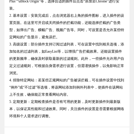
Plus”“uBlock Origin”等，选择合适的插件后点击“添加至Chrome”进行安
装。
2. 基本设置：安装完成后，点击浏览器右上角的插件图标，进入插件的设
置页面。在这里可开启或关闭插件的拦截功能，还能选择拦截的广告类
型，如弹出广告、横幅广告、视频广告等。同时，可设置是否允许某些特
定网站的广告显示，避免误拦。
3. 高级设置：部分插件支持订阅过滤列表，可在设置中找到相关选项，添
加知名的过滤列表，如EasyList等，以增强广告拦截效果。还能设置插件
的更新频率，确保及时获取最新的过滤规则。此外，一些插件允许用户自
定义过滤规则，可根据自身需求进行设置，但需谨慎操作，以免影响正常
浏览。
4. 排除特定网站：若某些正规网站的广告被误拦截，可在插件设置中找到
“例外”或“不过滤”等选项，将该网站添加到例外列表中，使插件在该网站
上不生效，确保能正常查看网站内容。
5. 定期更新：定期检查插件是否有可用的更新，及时更新插件到最新版
本，以保证其性能和过滤效果。同时，关注插件的设置是否需要根据网络
环境和个人需求进行调整。