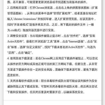
围。若不兼容，可能需要更新浏览器或寻找适配当前版本的插件。
2. 启用相关设置：打开Chrome浏览器，点击右上角的拼图形状图标（扩展
管理器图标），从弹出的菜单中选择“管理扩展程序”，或者直接在地址栏
输入`chrome://extensions/`并按回车键，进入扩展管理页面。在该页面中，
找到“开发者模式”选项并将其开启。之后，将下载好的插件文件（一般
为.crx格式）拖放到该页面中进行安装。
3. 调整安全设置：当出现插件被阻止提示时，点击“控件栏”，选择“安装
ActiveX控件”。接着打开浏览器“工具”菜单，点击“Internet选项”，点击“安
全”标签，选择“自定义级别”，找到“下载未签名的ActiveX控件”，勾选为
“启用”，点击“确定”。
4. 使用其他下载渠道：若在Chrome网上应用店下载插件被阻止，可以尝试
从插件的官方网站或其他正规可信的第三方网站下载。但要注意，从非官
方渠道下载插件存在一定的安全风险，需确保下载来源可靠，避免下载到
恶意软件。
5. 关闭杀毒软件或防火墙：部分杀毒软件或防火墙可能会误判插件为安全
威胁而阻止其下载或安装。可暂时关闭杀毒软件或防火墙，然后再次尝试
下载和安装插件。但关闭后要及时重新开启，以确保系统安全。