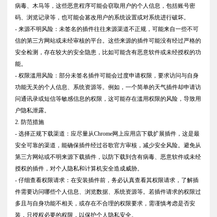
病毒、木马等，这些恶意程序可能会窃取用户的个人信息，包括账号密
码、浏览记录等，也可能会篡改用户的系统设置或对系统进行破坏。
- 来源不明风险：未签名的插件往往来源渠道不正规，可能来自一些不可
信的第三方网站或未经审核的平台。这些来源的插件可能没有经过严格的
安全检测，存在较大的安全隐患，比如可能含有恶意软件或未经授权的功
能。
- 权限滥用风险：部分未签名插件可能会过度申请权限，要求访问与自身
功能无关的个人信息、系统资源等。例如，一个简单的天气插件却申请访
问通讯录或短信等敏感信息的权限，这可能存在滥用权限的风险，导致用
户隐私泄露。
2. 防范措施
- 选择正规下载渠道：应尽量从Chrome网上应用店下载扩展插件，这是最
安全可靠的渠道，能确保插件经过谷歌官方审核，减少安全风险。避免从
第三方网站或不明来源下载插件，以防下载到含有病毒、恶意软件或未经
授权的插件，对个人隐私和计算机安全造成威胁。
- 仔细查看权限请求：在安装插件前，务必认真查看其权限请求，了解插
件需要访问哪些个人信息、浏览数据、系统资源等。若插件请求的权限过
多且与自身功能不相关，或存在不合理的权限要求，需谨慎考虑是否安
装，只授权必要的权限，以保护个人隐私安全。