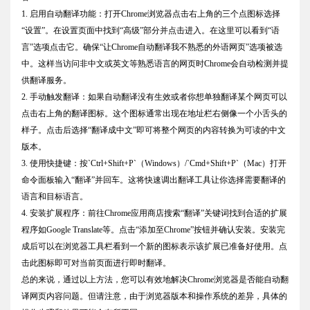
1. 启用自动翻译功能：打开Chrome浏览器点击右上角的三个点图标选择
“设置”。在设置页面中找到“高级”部分并点击进入。在这里可以看到“语
言”选项点击它。确保“让Chrome自动翻译我不熟悉的外语网页”选项被选
中。这样当访问非中文或英文等熟悉语言的网页时Chrome会自动检测并提
供翻译服务。
2. 手动触发翻译：如果自动翻译没有生效或者你想单独翻译某个网页可以
点击右上角的翻译图标。这个图标通常出现在地址栏右侧像一个小舌头的
样子。点击后选择“翻译成中文”即可将整个网页的内容转换为可读的中文
版本。
3. 使用快捷键：按`Ctrl+Shift+P`（Windows）/`Cmd+Shift+P`（Mac）打开
命令面板输入“翻译”并回车。这将快速调出翻译工具让你选择需要翻译的
语言和目标语言。
4. 安装扩展程序：前往Chrome应用商店搜索“翻译”关键词找到合适的扩展
程序如Google Translate等。点击“添加至Chrome”按钮并确认安装。安装完
成后可以在浏览器工具栏看到一个新的图标表示该扩展已准备好使用。点
击此图标即可对当前页面进行即时翻译。
总的来说，通过以上方法，您可以有效地解决Chrome浏览器是否能自动翻
译网页内容问题。但请注意，由于浏览器版本和操作系统的差异，具体的