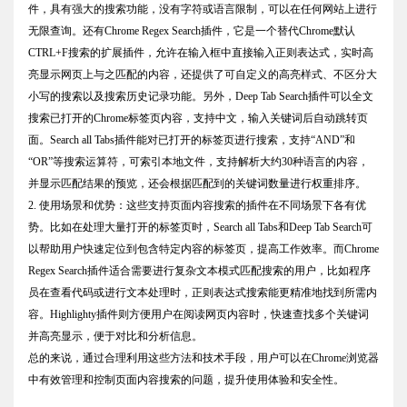
件，具有强大的搜索功能，没有字符或语言限制，可以在任何网站上进行
无限查询。还有Chrome Regex Search插件，它是一个替代Chrome默认
CTRL+F搜索的扩展插件，允许在输入框中直接输入正则表达式，实时高
亮显示网页上与之匹配的内容，还提供了可自定义的高亮样式、不区分大
小写的搜索以及搜索历史记录功能。另外，Deep Tab Search插件可以全文
搜索已打开的Chrome标签页内容，支持中文，输入关键词后自动跳转页
面。Search all Tabs插件能对已打开的标签页进行搜索，支持“AND”和
“OR”等搜索运算符，可索引本地文件，支持解析大约30种语言的内容，
并显示匹配结果的预览，还会根据匹配到的关键词数量进行权重排序。
2. 使用场景和优势：这些支持页面内容搜索的插件在不同场景下各有优
势。比如在处理大量打开的标签页时，Search all Tabs和Deep Tab Search可
以帮助用户快速定位到包含特定内容的标签页，提高工作效率。而Chrome
Regex Search插件适合需要进行复杂文本模式匹配搜索的用户，比如程序
员在查看代码或进行文本处理时，正则表达式搜索能更精准地找到所需内
容。Highlighty插件则方便用户在阅读网页内容时，快速查找多个关键词
并高亮显示，便于对比和分析信息。
总的来说，通过合理利用这些方法和技术手段，用户可以在Chrome浏览器
中有效管理和控制页面内容搜索的问题，提升使用体验和安全性。