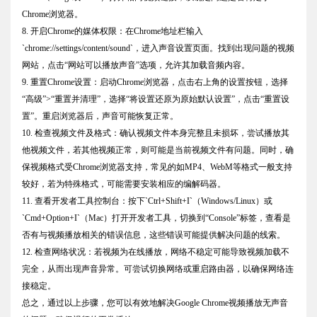
Chrome浏览器。
8. 开启Chrome的媒体权限：在Chrome地址栏输入
`chrome://settings/content/sound`，进入声音设置页面。找到出现问题的视频
网站，点击“网站可以播放声音”选项，允许其加载音频内容。
9. 重置Chrome设置：启动Chrome浏览器，点击右上角的设置按钮，选择
“高级”>“重置并清理”，选择“将设置还原为原始默认设置”，点击“重置设
置”。重启浏览器后，声音可能恢复正常。
10. 检查视频文件及格式：确认视频文件本身完整且未损坏，尝试播放其
他视频文件，若其他视频正常，则可能是当前视频文件有问题。同时，确
保视频格式受Chrome浏览器支持，常见的如MP4、WebM等格式一般支持
较好，若为特殊格式，可能需要安装相应的编解码器。
11. 查看开发者工具控制台：按下`Ctrl+Shift+I`（Windows/Linux）或
`Cmd+Option+I`（Mac）打开开发者工具，切换到“Console”标签，查看是
否有与视频播放相关的错误信息，这些错误可能提供解决问题的线索。
12. 检查网络状况：若视频为在线播放，网络不稳定可能导致视频加载不
完全，从而出现声音异常。可尝试切换网络或重启路由器，以确保网络连
接稳定。
总之，通过以上步骤，您可以有效地解决Google Chrome视频播放无声音