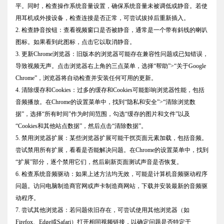
平。同时，检查操作系统音量设置，确保系统音量未被调低或静音。若使
用耳机或外接设备，检查连接是否正常，可尝试拔掉后重新插入。
2. 检查静音按钮：查看视频窗口是否被静音，通常是一个带有斜线的喇叭
图标。如果看到此图标，点击它以取消静音。
3. 更新Chrome浏览器：旧版本的浏览器可能存在兼容性问题或已知错误，
导致视频无声。点击浏览器右上角的三点菜单，选择“帮助”>“关于Google
Chrome”，浏览器将自动检查并安装任何可用的更新。
4. 清除缓存和Cookies：过多的缓存和Cookies可能影响浏览器性能，包括
音频播放。在Chrome的设置菜单中，找到“隐私和安全”>“清除浏览数
据”，选择“所有时间”作为时间范围，勾选“缓存的图片和文件”以及
“Cookies和其他站点数据”，然后点击“清除数据”。
5. 禁用浏览器扩展：某些浏览器扩展可能干扰页面元素加载，包括音频。
尝试禁用所有扩展，看看是否能解决问题。在Chrome的设置菜单中，找到
“扩展”部分，逐个禁用它们，然后刷新页面测试声音是否恢复。
6. 检查系统音频驱动：如果上述方法均无效，可能是计算机音频驱动程序
问题。访问电脑制造商官网或声卡制造商网站，下载并安装最新的音频驱
动程序。
7. 尝试其他浏览器：若问题依旧存在，可尝试使用其他浏览器（如
Firefox、Edge或Safari）打开相同视频链接，以确定问题是否特定于