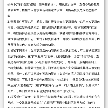
插件下方的“设置”按钮（如果有的话）。在设置页面中，查看各项参数是
否被重置，根据个人需求重新调整这些设置，可能会恢复之前熟悉的功
能。
2. 查看插件更新说明：通常，插件开发者会在更新日志中说明本次更新的
内容，包括新功能的添加、旧功能的调整或移除等。在“扩展程序”页面
中，有些插件会直接显示更新说明链接，或者可以访问插件的官方网站，
查找最新的更新日志。通过了解更新详情，可以知道功能变化的原因，以
及是否有替代方案来实现之前的功能。
3. 尝试不同版本：如果更新后的功能确实无法满足需求，可以尝试回退到
旧版本的插件。在“扩展程序”页面中，找到该插件，点击“详情”按钮，查
看是否有“回滚”选项（不是所有插件都支持）。如果有，点击回滚到上一
个稳定版本。但需要注意的是，旧版本可能存在安全漏洞或其他未修复的
问题。另外，也可以从其他可靠的渠道（如插件的官方网站提供的旧版本
下载链接）下载旧版本插件的安装包（.crx文件），然后在Chrome浏览器
中启用“开发者模式”（在“扩展程序”页面中，打开右上角的“开发者模式”
开关），将旧版本的安装包拖拽到浏览器中进行安装。
4. 联系插件开发者：如果上述方法都无法解决问题，可以通过插件的官方
网站、社交媒体账号或者在“扩展程序”页面中找到的联系方式（如有），