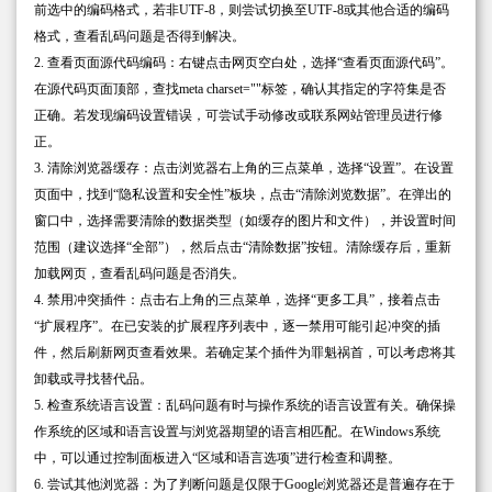
前选中的编码格式，若非UTF-8，则尝试切换至UTF-8或其他合适的编码
格式，查看乱码问题是否得到解决。
2. 查看页面源代码编码：右键点击网页空白处，选择“查看页面源代码”。
在源代码页面顶部，查找meta charset=""标签，确认其指定的字符集是否
正确。若发现编码设置错误，可尝试手动修改或联系网站管理员进行修
正。
3. 清除浏览器缓存：点击浏览器右上角的三点菜单，选择“设置”。在设置
页面中，找到“隐私设置和安全性”板块，点击“清除浏览数据”。在弹出的
窗口中，选择需要清除的数据类型（如缓存的图片和文件），并设置时间
范围（建议选择“全部”），然后点击“清除数据”按钮。清除缓存后，重新
加载网页，查看乱码问题是否消失。
4. 禁用冲突插件：点击右上角的三点菜单，选择“更多工具”，接着点击
“扩展程序”。在已安装的扩展程序列表中，逐一禁用可能引起冲突的插
件，然后刷新网页查看效果。若确定某个插件为罪魁祸首，可以考虑将其
卸载或寻找替代品。
5. 检查系统语言设置：乱码问题有时与操作系统的语言设置有关。确保操
作系统的区域和语言设置与浏览器期望的语言相匹配。在Windows系统
中，可以通过控制面板进入“区域和语言选项”进行检查和调整。
6. 尝试其他浏览器：为了判断问题是仅限于Google浏览器还是普遍存在于