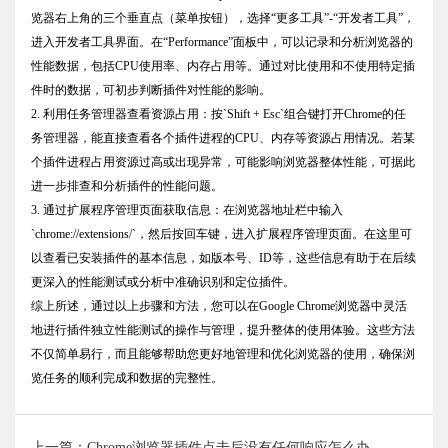
览器右上角的三个垂直点（菜单按钮），选择“更多工具”-“开发者工具”，
进入开发者工具界面。在“Performance”面板中，可以记录和分析浏览器的
性能数据，包括CPU使用率、内存占用等。通过对比使用和不使用特定插
件时的数据，可初步判断插件对性能的影响。
2. 利用任务管理器查看资源占用：按`Shift + Esc`组合键打开Chrome的任
务管理器，能直接查看各个插件进程的CPU、内存等资源占用情况。若某
个插件进程占用资源过高或出现异常，可能影响浏览器整体性能，可据此
进一步排查和分析插件的性能问题。
3. 通过扩展程序管理页面获取信息：在浏览器地址栏中输入
`chrome://extensions/`，然后按回车键，进入扩展程序管理页面。在这里可
以查看已安装插件的基本信息，如版本号、ID等，这些信息有助于在后续
更深入的性能测试或分析中准确识别和定位插件。
综上所述，通过以上步骤和方法，您可以在Google Chrome浏览器中灵活
地进行插件独立性能测试的操作与管理，提升整体的使用体验。这些方法
不仅简单易行，而且能够帮助您更好地管理和优化浏览器的使用，确保浏
览任务的顺利完成和数据的完整性。
上一篇：Chrome浏览器插件点击后没有任何响应怎么办