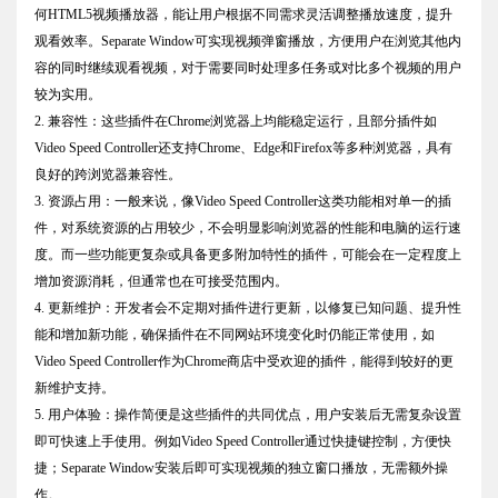
何HTML5视频播放器，能让用户根据不同需求灵活调整播放速度，提升
观看效率。Separate Window可实现视频弹窗播放，方便用户在浏览其他内
容的同时继续观看视频，对于需要同时处理多任务或对比多个视频的用户
较为实用。
2. 兼容性：这些插件在Chrome浏览器上均能稳定运行，且部分插件如
Video Speed Controller还支持Chrome、Edge和Firefox等多种浏览器，具有
良好的跨浏览器兼容性。
3. 资源占用：一般来说，像Video Speed Controller这类功能相对单一的插
件，对系统资源的占用较少，不会明显影响浏览器的性能和电脑的运行速
度。而一些功能更复杂或具备更多附加特性的插件，可能会在一定程度上
增加资源消耗，但通常也在可接受范围内。
4. 更新维护：开发者会不定期对插件进行更新，以修复已知问题、提升性
能和增加新功能，确保插件在不同网站环境变化时仍能正常使用，如
Video Speed Controller作为Chrome商店中受欢迎的插件，能得到较好的更
新维护支持。
5. 用户体验：操作简便是这些插件的共同优点，用户安装后无需复杂设置
即可快速上手使用。例如Video Speed Controller通过快捷键控制，方便快
捷；Separate Window安装后即可实现视频的独立窗口播放，无需额外操
作。