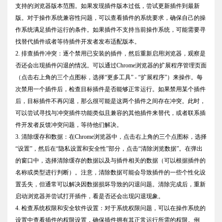
支持的浏览器版本范围。如果发现插件版本过低，尝试更新插件到最新
版。对于操作系统兼容性问题，可以查看插件的系统要求，确保自己的操
作系统满足插件运行的条件。如果插件不支持当前操作系统，可能需要寻
找替代插件或者等待插件开发者发布适配版本。
2. 排查插件冲突：逐个禁用已安装的插件，然后重新启用浏览器，观察是
否还会出现插件闪退的情况。可以通过Chrome浏览器的扩展程序管理页面
（点击右上角的三个点图标，选择“更多工具” - “扩展程序”）来操作。每
次禁用一个插件后，检查目标插件是否能够正常运行。如果禁用某个插件
后，目标插件不再闪退，那么很可能是这两个插件之间存在冲突。此时，
可以尝试寻找与冲突插件功能类似且兼容的其他插件来替代，或者联系插
件开发者反馈冲突问题，等待他们解决。
3. 清除缓存和数据：在Chrome浏览器中，点击右上角的三个点图标，选择
“设置”，然后在“隐私设置和安全性”部分，点击“清除浏览数据”。在弹出
的窗口中，选择清除缓存的数据以及与插件相关的数据（可以根据插件的
名称或类型进行判断）。注意，清除数据可能会导致插件的一些个性化设
置丢失，但通常可以解决因数据损坏导致的闪退问题。清除完成后，重新
启动浏览器并尝试打开插件，看是否还会出现闪退现象。
4. 检查系统权限和安全软件设置：对于系统权限问题，可以在操作系统的
设置中查看插件的权限设置，确保插件拥有其正常运行所需的权限。例