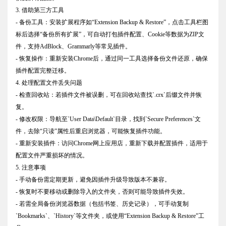
3. 借助第三方工具
- 备份工具：安装扩展程序如“Extension Backup & Restore”，点击工具栏图
标后选择“备份所有扩展”，可自动打包插件配置、Cookie等数据为ZIP文
件，支持AdBlock、Grammarly等常见插件。
- 恢复操作：重新安装Chrome后，通过同一工具选择备份文件还原，确保
插件配置完整迁移。
4. 处理配置文件丢失问题
- 检查回收站：若插件文件被误删，可在回收站查找`.crx`后缀文件并恢
复。
- 修改权限：导航至`User Data\Default`目录，找到`Secure Preferences`文
件，去除“只读”属性后重启浏览器，可能恢复插件功能。
- 重新安装插件：访问Chrome网上应用店，重新下载并配置插件，适用于
配置文件严重损坏的情况。
5. 注意事项
- 手动备份需定期更新，避免因插件升级导致版本不兼容。
- 恢复时不要移动或删除导入的文件夹，否则可能导致插件失效。
- 若需全局备份浏览器数据（包括书签、历史记录），可手动复制
`Bookmarks`、`History`等文件夹，或使用“Extension Backup & Restore”工