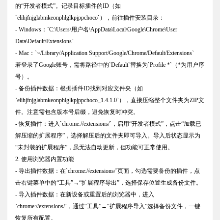
的“开发者模式”。记录目标插件的ID（如
`elihjfnjglabmkeonphlglkpjppchoco`），前往插件安装目录：
- Windows：`C:\Users\用户名\AppData\Local\Google\Chrome\User
Data\Default\Extensions`
- Mac：`~/Library/Application Support/Google/Chrome/Default/Extensions`
若登录了Google账号，需将路径中的`Default`替换为`Profile *`（*为用户序
号）。
- 备份插件数据：根据插件ID找到对应文件夹（如
`elihjfnjglabmkeonphlglkpjppchoco_1.4.1.0`），直接压缩整个文件夹为ZIP文
件。注意需包含版本号后缀，避免恢复时冲突。
- 恢复插件：进入`chrome://extensions/`，启用“开发者模式”，点击“加载已
解压缩的扩展程序”，选择解压后的文件夹即可导入。导入后状态显示为
“未封装的扩展程序”，虽无法自动更新，但功能可正常使用。
2. 使用浏览器内置功能
- 导出插件数据：在`chrome://extensions/`页面，勾选需要备份的插件，点
击右键菜单中的“工具”→“扩展程序导出”，选择保存位置生成备份文件。
- 导入插件数据：在新设备或重置后的浏览器中，进入
`chrome://extensions/`，通过“工具”→“扩展程序导入”选择备份文件，一键
恢复所有配置。