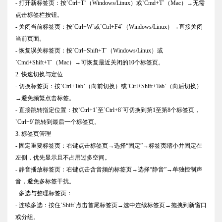
- 打开新标签页：按`Ctrl+T`（Windows/Linux）或`Cmd+T`（Mac）→无需
点击标签栏按钮。
- 关闭当前标签页：按`Ctrl+W`或`Ctrl+F4`（Windows/Linux）→直接关闭
当前页面。
- 恢复误关标签页：按`Ctrl+Shift+T`（Windows/Linux）或
`Cmd+Shift+T`（Mac）→可恢复最近关闭的10个标签页。
2. 快速切换与定位
- 切换标签页：按`Ctrl+Tab`（向前切换）或`Ctrl+Shift+Tab`（向后切换）
→避免频繁点击标签。
- 直接跳转指定位置：按`Ctrl+1`至`Ctrl+8`可切换到第1至第8个标签页，
`Ctrl+9`跳转到最后一个标签页。
3. 标签页管理
- 固定重要标签页：右键点击标签页→选择“固定”→标签页缩小并固定在
左侧，优先显示且不占用过多空间。
- 静音播放标签页：右键点击含音频的标签页→选择“静音”→单独控制声
音，避免多标签干扰。
- 多选与整理标签页：
- 连续多选：按住`Shift`点击首尾标签页→选中连续标签页→拖拽到新窗口
或分组。