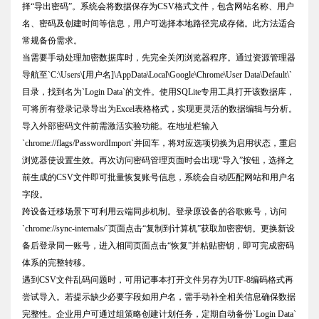
择“导出密码”。系统会将数据保存为CSV格式文件，包含网站名称、用户
名、密码及创建时间等信息，用户可选择本地路径完成存储。此方法适合
常规备份需求。
当需要手动处理加密数据库时，先完全关闭浏览器程序。通过资源管理器
导航至`C:\Users\[用户名]\AppData\Local\Google\Chrome\User Data\Default\`
目录，找到名为`Login Data`的文件。使用SQLite专用工具打开该数据库，
可将所有登录记录导出为Excel表格格式，实现更灵活的数据编辑与分析。
导入外部密码文件前需激活实验功能。在地址栏输入
`chrome://flags/PasswordImport`并回车，将对应选项切换为启用状态，重启
浏览器使设置生效。再次访问密码管理页面时会出现“导入”按钮，选择之
前生成的CSV文件即可批量恢复账号信息，系统会自动匹配网站和用户名
字段。
跨设备迁移场景下可利用云端同步机制。登录原设备的谷歌账号，访问
`chrome://sync-internals/`页面点击“复制到计算机”获取加密密钥。更换新设
备后登录同一账号，进入相同页面点击“恢复”并粘贴密钥，即可完成密码
体系的完整转移。
遇到CSV文件乱码问题时，可用记事本打开文件另存为UTF-8编码格式再
尝试导入。若提示缺少必要字段如用户名，需手动补全相关信息确保数据
完整性。企业用户可通过组策略创建计划任务，定期自动备份`Login Data`