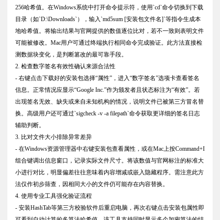
256哈希值。在Windows系统中打开命令提示符，使用`cd`命令切换到下载
目录（如`D:\Downloads`），输入`md5sum [安装包文件名]`等指令生成本
地哈希值。将输出结果与官网提供的数值逐位比对，若不一致则表明文件
可能被修改。Mac用户可通过终端执行相同命令完成验证。此方法直接检
测数据块变化，是判断篡改的最可靠手段。
2. 检查数字签名有效性确认来源合法性
- 右键点击下载好的安装包选择“属性”，进入“数字签名”选项卡查看签名
信息。正常情况应显示“Google Inc.”作为颁发者且状态标注为“有效”。若
出现签名无效、缺失或来自未知机构的情况，说明文件已被第三方冒名替
换。高级用户还可通过`sigcheck -v -a filepath`命令获取更详细的签名日志
辅助判断。
3. 比对文件大小排除异常差异
- 在Windows资源管理器中右键安装包查看属性，或在Mac上按Command+I
组合键调出信息窗口，记录实际文件尺寸。将该数值与官网标注的标准大
小进行对比，明显偏差往往意味着内容增减或嵌入隐藏程序。需注意此方
法仅作初步筛查，因相同大小的文件仍可能存在内容替换。
4. 使用专业工具强化验证流程
- 安装HashTab等第三方校验软件后重启电脑，再次右键点击安装包属性即
可看到自动计算的多算法哈希值。该工具支持同时显示多个加密算法的结