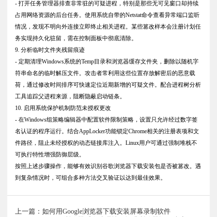
- 打开任务管理器排查非常驻的可疑进程，特别是那些无可见窗口却持续
占用网络资源的后台任务。使用系统自带的Netstat命令查看异常端口监听
情况，发现不明向外连接立即终止相关进程。某些篡改样本会注册计划任
务实现持久化驻留，需在控制面板中彻底清除。
9. 分析临时文件夹残留痕迹
- 定期清理Windows系统的Temp目录和浏览器缓存文件夹，删除以随机字
符串命名的临时解压文件。攻击者常利用这些位置存放解密后的恶意载
荷，通过修改时间排序可快速定位近期新增的可疑文件。配合进程树分析
工具追踪父进程来源，阻断隐蔽启动链条。
10. 启用系统保护机制防范未授权更改
- 在Windows组策略编辑器中配置软件限制策略，设置只允许经过数字签
名认证的程序运行。结合AppLocker功能锁定Chrome相关的注册表项和文
件路径，阻止未经授权的动态链接库注入。Linux用户可通过强制堆栈不
可执行特性增强防御层级。
按照上述步骤操作，能够有效识别谷歌浏览器下载安装包是否被篡改。遇
到复杂情况时，可组合多种方法交叉验证以达到最佳效果。
上一篇：如何用Google浏览器下载安装屏幕录制软件