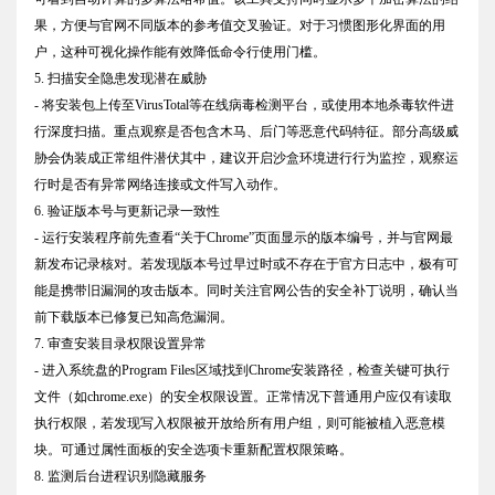
果，方便与官网不同版本的参考值交叉验证。对于习惯图形化界面的用
户，这种可视化操作能有效降低命令行使用门槛。
5. 扫描安全隐患发现潜在威胁
- 将安装包上传至VirusTotal等在线病毒检测平台，或使用本地杀毒软件进
行深度扫描。重点观察是否包含木马、后门等恶意代码特征。部分高级威
胁会伪装成正常组件潜伏其中，建议开启沙盒环境进行行为监控，观察运
行时是否有异常网络连接或文件写入动作。
6. 验证版本号与更新记录一致性
- 运行安装程序前先查看“关于Chrome”页面显示的版本编号，并与官网最
新发布记录核对。若发现版本号过早过时或不存在于官方日志中，极有可
能是携带旧漏洞的攻击版本。同时关注官网公告的安全补丁说明，确认当
前下载版本已修复已知高危漏洞。
7. 审查安装目录权限设置异常
- 进入系统盘的Program Files区域找到Chrome安装路径，检查关键可执行
文件（如chrome.exe）的安全权限设置。正常情况下普通用户应仅有读取
执行权限，若发现写入权限被开放给所有用户组，则可能被植入恶意模
块。可通过属性面板的安全选项卡重新配置权限策略。
8. 监测后台进程识别隐藏服务