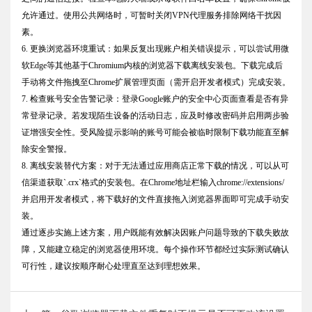
允许通过。使用公共网络时，可暂时关闭VPN代理服务排除网络干扰因
素。
6. 更换浏览器环境重试：如果反复出现账户相关错误提示，可以尝试用微
软Edge等其他基于Chromium内核的浏览器下载离线安装包。下载完成后
手动将文件拖拽至Chrome扩展管理页面（需开启开发者模式）完成安装。
7. 检查账号安全告警记录：登录Google账户的安全中心页面查看是否有异
常登录记录。若发现陌生设备的活动日志，应及时修改密码并启用两步验
证增强安全性。受风险提示影响的账号可能会被临时限制下载功能直至解
除安全警报。
8. 离线安装替代方案：对于无法通过应用商店正常下载的情况，可以从可
信渠道获取`.crx`格式的安装包。在Chrome地址栏输入chrome://extensions/
并启用开发者模式，将下载好的文件直接拖入浏览器界面即可完成手动安
装。
通过逐步实施上述方案，用户既能有效解决因账户问题导致的下载失败故
障，又能建立稳定的浏览器使用环境。每个操作环节都经过实际测试确认
可行性，建议按顺序耐心处理直至达到理想效果。