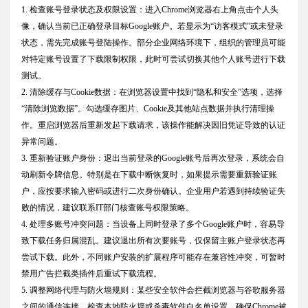
1. 检查账号登录状态及权限设置：进入Chrome浏览器右上角点击个人头
像，确认当前已正确登录目标Google账户。若显示为“访客模式”或未登录
状态，需先完成账号登陆操作。部分企业网络环境下，组织的管理员可能
对特定账号设置了下载限制权限，此时可尝试切换其他个人账号进行下载
测试。
2. 清除缓存与Cookie数据：在浏览器设置中找到“隐私和安全”选项，选择
“清除浏览数据”。勾选缓存图片、Cookie及其他站点数据并执行清理操
作。重启浏览器后重新发起下载请求，该操作能解决因旧凭证导致的认证
异常问题。
3. 重新验证账户身份：退出当前登录的Google账号后再次登录，系统会自
动刷新令牌信息。特别是在下载中断恢复时，如果提示需要重新验证账
户，应按要求输入密码或进行二次身份确认。企业用户若遇到持续验证失
败的情况，建议联系IT部门核查账号权限策略。
4. 处理多账号冲突问题：当设备上同时登录了多个Google账户时，容易导
致下载任务归属混乱。建议退出所有次要账号，仅保留主账户登录状态再
尝试下载。此外，不同账户安装的扩展程序可能存在兼容性冲突，可暂时
禁用广告拦截类插件后重试下载流程。
5. 调整网络代理与防火墙规则：某些安全软件会拦截浏览器与谷歌服务器
之间的通信连接。检查本地防火墙或杀毒软件白名单设置，确保Chrome被