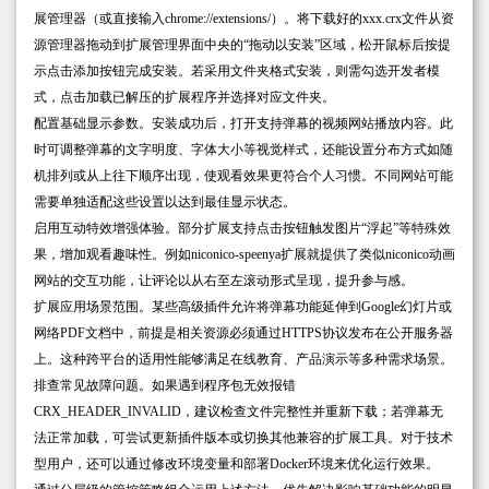
展管理器（或直接输入chrome://extensions/）。将下载好的xxx.crx文件从资
源管理器拖动到扩展管理界面中央的“拖动以安装”区域，松开鼠标后按提
示点击添加按钮完成安装。若采用文件夹格式安装，则需勾选开发者模
式，点击加载已解压的扩展程序并选择对应文件夹。
配置基础显示参数。安装成功后，打开支持弹幕的视频网站播放内容。此
时可调整弹幕的文字明度、字体大小等视觉样式，还能设置分布方式如随
机排列或从上往下顺序出现，使观看效果更符合个人习惯。不同网站可能
需要单独适配这些设置以达到最佳显示状态。
启用互动特效增强体验。部分扩展支持点击按钮触发图片“浮起”等特殊效
果，增加观看趣味性。例如niconico-speenya扩展就提供了类似niconico动画
网站的交互功能，让评论以从右至左滚动形式呈现，提升参与感。
扩展应用场景范围。某些高级插件允许将弹幕功能延伸到Google幻灯片或
网络PDF文档中，前提是相关资源必须通过HTTPS协议发布在公开服务器
上。这种跨平台的适用性能够满足在线教育、产品演示等多种需求场景。
排查常见故障问题。如果遇到程序包无效报错
CRX_HEADER_INVALID，建议检查文件完整性并重新下载；若弹幕无
法正常加载，可尝试更新插件版本或切换其他兼容的扩展工具。对于技术
型用户，还可以通过修改环境变量和部署Docker环境来优化运行效果。