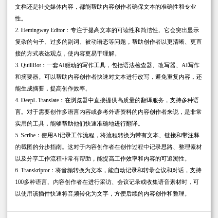
文档还是社交媒体内容，都能帮助内容创作者确保文本的准确性和专业
性。
2. Hemingway Editor：专注于提高文本的可读性和简洁性。它会突出显示
复杂的句子、过多的副词、被动语态等问题，帮助创作者以更清晰、更直
接的方式表达观点，使内容更易于理解。
3. QuillBot：一套AI驱动的写作工具，包括语法检查器、改写器、AI写作
和摘要器。可以帮助内容创作者快速对文本进行改写，避免重复内容，还
能生成摘要，提高创作效率。
4. DeepL Translate：在浏览器中直接提供高质量的翻译服务，支持多种语
言。对于需要创作多语言内容或参考外语资料的内容创作者来说，是非常
实用的工具，能够帮助他们快速准确地进行翻译。
5. Scribe：使用AI记录工作流程，将流程转换为带有文本、链接和带注释
的截图的分步指南。这对于内容创作者在创作过程中记录思路、整理素材
以及分享工作流程非常有帮助，能提高工作效率和内容的可追溯性。
6. Transkriptor：将音频转换为文本，能自动记录和转录会议和对话，支持
100多种语言。内容创作者在进行采访、会议记录或收集语音素材时，可
以使用该插件快速将音频转化为文字，方便后续的内容创作和整理。