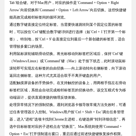
Tab`组合键。对于Mac用户，对应的操作是`Command + Option + Right
Arrow`向前切换和`Command + Option + Left Arrow`向后切换。这些快捷键
能高效完成相邻标签间的循环浏览。
通过数字键直接定位特定标签。当需要快速跳转到某个固定位置的标签
时，可以按住`Ctrl`键配合数字键1到8进行选择（如`Ctrl + 1`打开第一个标
签）。特别地，按`Ctrl + 9`会直接定位到最后一个新创建的标签页，适合
管理较多窗口的场景。
利用鼠标滚轮辅助滑动切换。将光标移动到标签栏区域后，保持`Ctrl`键
（Windows/Linux）或`Command`键（Mac）处于按下状态，此时滚动鼠标
滚轮即可实现左右标签的自由切换——向上滚动转向右侧标签，向下滚动
返回左侧标签。这种方式尤其适合双手不离开键盘的用户。
适配触摸屏设备的手势操作。在支持触控的设备上，用两根手指左右滑动
标签栏区域，系统会自动完成相邻标签页的切换动作。该交互模式专为移
动端设计，提供直观便捷的物理反馈体验。
处理异常情况下的强制切换。遇到浏览器卡顿导致常规方法失效时，可通
过任务管理器介入控制。Windows用户按`Ctrl + Shift + Esc`调出任务管理
器，进入“进程”选项卡找到Chrome主进程，右键选择“转到详细信息”，再
选中目标标签对应的子进程点击“切换至”。Mac系统则使用`Command +
Option + Esc`打开强制退出窗口，重启后通过前述快捷键恢复操作权限。