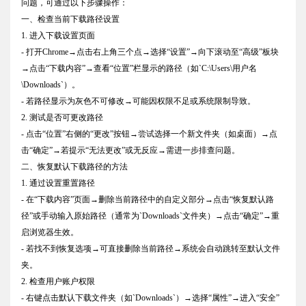
问题，可通过以下步骤操作：
一、检查当前下载路径设置
1. 进入下载设置页面
- 打开Chrome→点击右上角三个点→选择“设置”→向下滚动至“高级”板块
→点击“下载内容”→查看“位置”栏显示的路径（如`C:\Users\用户名
\Downloads`）。
- 若路径显示为灰色不可修改→可能因权限不足或系统限制导致。
2. 测试是否可更改路径
- 点击“位置”右侧的“更改”按钮→尝试选择一个新文件夹（如桌面）→点
击“确定”→若提示“无法更改”或无反应→需进一步排查问题。
二、恢复默认下载路径的方法
1. 通过设置重置路径
- 在“下载内容”页面→删除当前路径中的自定义部分→点击“恢复默认路
径”或手动输入原始路径（通常为`Downloads`文件夹）→点击“确定”→重
启浏览器生效。
- 若找不到恢复选项→可直接删除当前路径→系统会自动跳转至默认文件
夹。
2. 检查用户账户权限
- 右键点击默认下载文件夹（如`Downloads`）→选择“属性”→进入“安全”