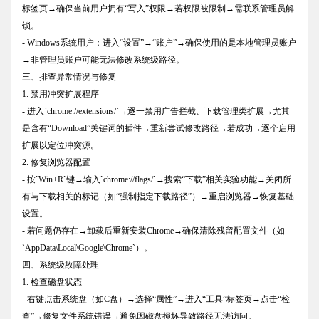
标签页→确保当前用户拥有“写入”权限→若权限被限制→需联系管理员解
锁。
- Windows系统用户：进入“设置”→“账户”→确保使用的是本地管理员账户
→非管理员账户可能无法修改系统级路径。
三、排查异常情况与修复
1. 禁用冲突扩展程序
- 进入`chrome://extensions/`→逐一禁用广告拦截、下载管理类扩展→尤其
是含有“Download”关键词的插件→重新尝试修改路径→若成功→逐个启用
扩展以定位冲突源。
2. 修复浏览器配置
- 按`Win+R`键→输入`chrome://flags/`→搜索“下载”相关实验功能→关闭所
有与下载相关的标记（如“强制指定下载路径”）→重启浏览器→恢复基础
设置。
- 若问题仍存在→卸载后重新安装Chrome→确保清除残留配置文件（如
`AppData\Local\Google\Chrome`）。
四、系统级故障处理
1. 检查磁盘状态
- 右键点击系统盘（如C盘）→选择“属性”→进入“工具”标签页→点击“检
查”→修复文件系统错误→避免因磁盘损坏导致路径无法访问。