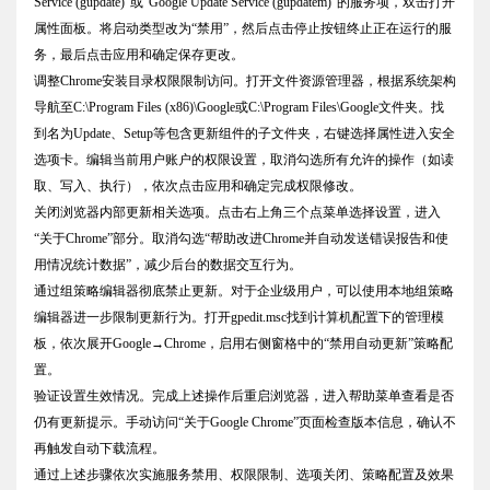
Service (gupdate)”或“Google Update Service (gupdatem)”的服务项，双击打开
属性面板。将启动类型改为“禁用”，然后点击停止按钮终止正在运行的服
务，最后点击应用和确定保存更改。
调整Chrome安装目录权限限制访问。打开文件资源管理器，根据系统架构
导航至C:\Program Files (x86)\Google或C:\Program Files\Google文件夹。找
到名为Update、Setup等包含更新组件的子文件夹，右键选择属性进入安全
选项卡。编辑当前用户账户的权限设置，取消勾选所有允许的操作（如读
取、写入、执行），依次点击应用和确定完成权限修改。
关闭浏览器内部更新相关选项。点击右上角三个点菜单选择设置，进入
“关于Chrome”部分。取消勾选“帮助改进Chrome并自动发送错误报告和使
用情况统计数据”，减少后台的数据交互行为。
通过组策略编辑器彻底禁止更新。对于企业级用户，可以使用本地组策略
编辑器进一步限制更新行为。打开gpedit.msc找到计算机配置下的管理模
板，依次展开Google→Chrome，启用右侧窗格中的“禁用自动更新”策略配
置。
验证设置生效情况。完成上述操作后重启浏览器，进入帮助菜单查看是否
仍有更新提示。手动访问“关于Google Chrome”页面检查版本信息，确认不
再触发自动下载流程。
通过上述步骤依次实施服务禁用、权限限制、选项关闭、策略配置及效果