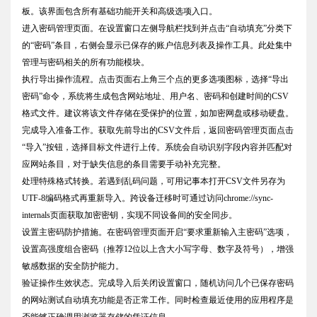
板。该界面包含所有基础功能开关和高级选项入口。
进入密码管理页面。在设置窗口左侧导航栏找到并点击“自动填充”分类下
的“密码”条目，右侧会显示已保存的账户信息列表及操作工具。此处集中
管理与密码相关的所有功能模块。
执行导出操作流程。点击页面右上角三个点的更多选项图标，选择“导出
密码”命令，系统将生成包含网站地址、用户名、密码和创建时间的CSV
格式文件。建议将该文件存储在受保护的位置，如加密网盘或移动硬盘。
完成导入准备工作。获取先前导出的CSV文件后，返回密码管理页面点击
“导入”按钮，选择目标文件进行上传。系统会自动识别字段内容并匹配对
应网站条目，对于缺失信息的条目需要手动补充完整。
处理特殊格式转换。若遇到乱码问题，可用记事本打开CSV文件另存为
UTF-8编码格式再重新导入。跨设备迁移时可通过访问chrome://sync-
internals页面获取加密密钥，实现不同设备间的安全同步。
设置主密码防护措施。在密码管理页面开启“要求重新输入主密码”选项，
设置高强度组合密码（推荐12位以上含大小写字母、数字及符号），增强
敏感数据的安全防护能力。
验证操作生效状态。完成导入后关闭设置窗口，随机访问几个已保存密码
的网站测试自动填充功能是否正常工作。同时检查最近使用的应用程序是
否能够正确调用浏览器存储的凭证信息。