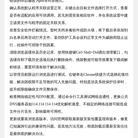
错误的txt后缀改为pdf等对应格式。
确认系统默认程序关联设置正常。右键点击目标文件选择打开方式，查看
是否有适配的应用可供调用。若无则需安装相应软件，并在系统设置中建
立该类文件与程序的固定关联关系。
排查安全软件拦截情况。暂时关闭杀毒软件或防火墙，将下载目录添加到
白名单后再尝试打开文件。某些防护工具会误判正常文件为威胁而阻止运
行，此操作可排除干扰因素。
清除浏览器缓存及历史记录。使用快捷键Ctrl+Shift+Del调出清理窗口，勾
选缓存和下载历史选项后执行删除操作。残留数据可能导致重复下载或解
析错误，重置环境有助于解决问题。
以管理员权限运行浏览器进行测试。右键单击Chrome快捷方式选择此项功
能，解决因权限不足导致的写入失败问题。特别是涉及系统保护目录时，
提升权限能确保文件完整保存。
检查网络稳定性与DNS配置。通过命令行工具测试网络连通性，更换公共
DNS服务器如114.114.114.114优化解析速度。不稳定的网络连接可能造成
文件分片丢失，影响最终可用性。
更新或重装浏览器版本。访问官网获取最新版安装包覆盖现有版本，修复
已知漏洞引起的兼容性问题。若其他方法无效，彻底卸载后重新安装往往
是最彻底的解决办法。