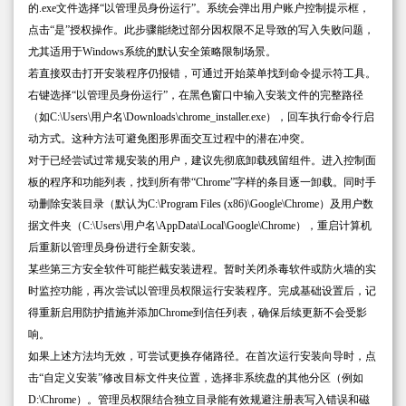
的.exe文件选择“以管理员身份运行”。系统会弹出用户账户控制提示框，
点击“是”授权操作。此步骤能绕过部分因权限不足导致的写入失败问题，
尤其适用于Windows系统的默认安全策略限制场景。
若直接双击打开安装程序仍报错，可通过开始菜单找到命令提示符工具。
右键选择“以管理员身份运行”，在黑色窗口中输入安装文件的完整路径
（如C:\Users\用户名\Downloads\chrome_installer.exe），回车执行命令行启
动方式。这种方法可避免图形界面交互过程中的潜在冲突。
对于已经尝试过常规安装的用户，建议先彻底卸载残留组件。进入控制面
板的程序和功能列表，找到所有带“Chrome”字样的条目逐一卸载。同时手
动删除安装目录（默认为C:\Program Files (x86)\Google\Chrome）及用户数
据文件夹（C:\Users\用户名\AppData\Local\Google\Chrome），重启计算机
后重新以管理员身份进行全新安装。
某些第三方安全软件可能拦截安装进程。暂时关闭杀毒软件或防火墙的实
时监控功能，再次尝试以管理员权限运行安装程序。完成基础设置后，记
得重新启用防护措施并添加Chrome到信任列表，确保后续更新不会受影
响。
如果上述方法均无效，可尝试更换存储路径。在首次运行安装向导时，点
击“自定义安装”修改目标文件夹位置，选择非系统盘的其他分区（例如
D:\Chrome）。管理员权限结合独立目录能有效规避注册表写入错误和磁