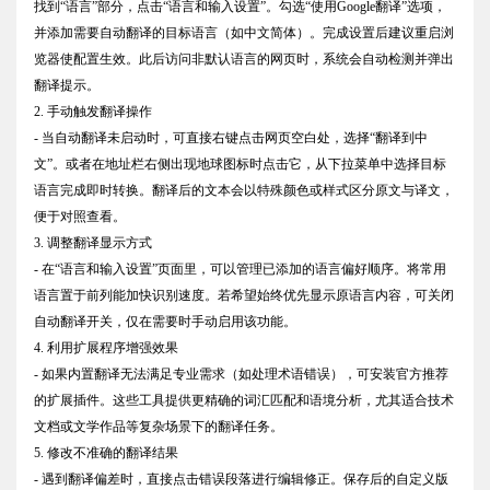
找到“语言”部分，点击“语言和输入设置”。勾选“使用Google翻译”选项，
并添加需要自动翻译的目标语言（如中文简体）。完成设置后建议重启浏
览器使配置生效。此后访问非默认语言的网页时，系统会自动检测并弹出
翻译提示。
2. 手动触发翻译操作
- 当自动翻译未启动时，可直接右键点击网页空白处，选择“翻译到中
文”。或者在地址栏右侧出现地球图标时点击它，从下拉菜单中选择目标
语言完成即时转换。翻译后的文本会以特殊颜色或样式区分原文与译文，
便于对照查看。
3. 调整翻译显示方式
- 在“语言和输入设置”页面里，可以管理已添加的语言偏好顺序。将常用
语言置于前列能加快识别速度。若希望始终优先显示原语言内容，可关闭
自动翻译开关，仅在需要时手动启用该功能。
4. 利用扩展程序增强效果
- 如果内置翻译无法满足专业需求（如处理术语错误），可安装官方推荐
的扩展插件。这些工具提供更精确的词汇匹配和语境分析，尤其适合技术
文档或文学作品等复杂场景下的翻译任务。
5. 修改不准确的翻译结果
- 遇到翻译偏差时，直接点击错误段落进行编辑修正。保存后的自定义版