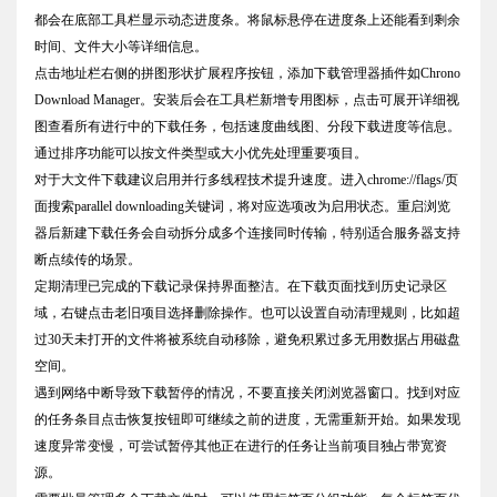
都会在底部工具栏显示动态进度条。将鼠标悬停在进度条上还能看到剩余
时间、文件大小等详细信息。
点击地址栏右侧的拼图形状扩展程序按钮，添加下载管理器插件如Chrono
Download Manager。安装后会在工具栏新增专用图标，点击可展开详细视
图查看所有进行中的下载任务，包括速度曲线图、分段下载进度等信息。
通过排序功能可以按文件类型或大小优先处理重要项目。
对于大文件下载建议启用并行多线程技术提升速度。进入chrome://flags/页
面搜索parallel downloading关键词，将对应选项改为启用状态。重启浏览
器后新建下载任务会自动拆分成多个连接同时传输，特别适合服务器支持
断点续传的场景。
定期清理已完成的下载记录保持界面整洁。在下载页面找到历史记录区
域，右键点击老旧项目选择删除操作。也可以设置自动清理规则，比如超
过30天未打开的文件将被系统自动移除，避免积累过多无用数据占用磁盘
空间。
遇到网络中断导致下载暂停的情况，不要直接关闭浏览器窗口。找到对应
的任务条目点击恢复按钮即可继续之前的进度，无需重新开始。如果发现
速度异常变慢，可尝试暂停其他正在进行的任务让当前项目独占带宽资
源。