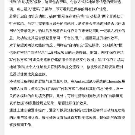
找到“自动填充”模块，这里包含密码、付款方式和地址等信息的管理选
项。点击进入“密码”子菜单，即可看到已保存的所有账户信息。
若需开启自动填充功能，确保“提示保存密码”和“自动登录”两个开关处于
打开状态。当访问需要输入账号的网站时，浏览器会主动询问是否记住该
网站的登录凭据，确认后系统将自动保存并在未来访问时一键填入相关信
息。此功能尤其适合频繁登录同一平台的用户，能显著提升操作效率。
对于希望关闭该功能的情况，同样在“自动填充”区域操作。分别关闭“提
供保存密码”“自动登录”以及对应项目的开关按钮。例如，关闭“保存并填
写付款方式”可避免浏览器存储信用卡等敏感支付数据；禁用“保存并填写
地址”则防止个人住址被关联到表单提交流程中。修改设置后建议重启浏
览器以使更改完全生效。
移动端设备的操作逻辑与桌面版相似。在Android或iOS系统的Chrome应用
内进入设置，依次定位到“密码”“付款方式”“地址和其他信息”分类，逐一
关闭各模块的自动填充权限。此外，可通过清除浏览数据中的“自动填充
表单数据”彻底删除历史记录，增强隐私保护效果。
通过上述步骤逐步操作，通常可以灵活控制谷歌浏览器密码自动填充功能
的启用与禁用状态。每次修改设置后建议立即测试效果，确保新的配置能
够按预期工作。