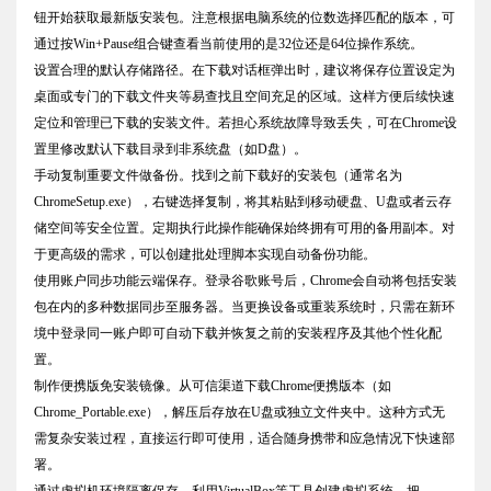
钮开始获取最新版安装包。注意根据电脑系统的位数选择匹配的版本，可
通过按Win+Pause组合键查看当前使用的是32位还是64位操作系统。
设置合理的默认存储路径。在下载对话框弹出时，建议将保存位置设定为
桌面或专门的下载文件夹等易查找且空间充足的区域。这样方便后续快速
定位和管理已下载的安装文件。若担心系统故障导致丢失，可在Chrome设
置里修改默认下载目录到非系统盘（如D盘）。
手动复制重要文件做备份。找到之前下载好的安装包（通常名为
ChromeSetup.exe），右键选择复制，将其粘贴到移动硬盘、U盘或者云存
储空间等安全位置。定期执行此操作能确保始终拥有可用的备用副本。对
于更高级的需求，可以创建批处理脚本实现自动备份功能。
使用账户同步功能云端保存。登录谷歌账号后，Chrome会自动将包括安装
包在内的多种数据同步至服务器。当更换设备或重装系统时，只需在新环
境中登录同一账户即可自动下载并恢复之前的安装程序及其他个性化配
置。
制作便携版免安装镜像。从可信渠道下载Chrome便携版本（如
Chrome_Portable.exe），解压后存放在U盘或独立文件夹中。这种方式无
需复杂安装过程，直接运行即可使用，适合随身携带和应急情况下快速部
署。
通过虚拟机环境隔离保存。利用VirtualBox等工具创建虚拟系统，把