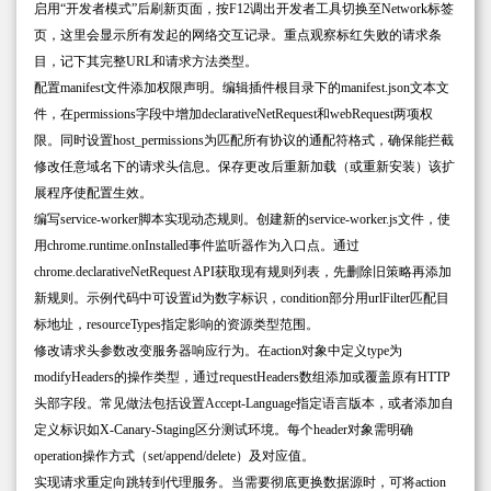
启用“开发者模式”后刷新页面，按F12调出开发者工具切换至Network标签
页，这里会显示所有发起的网络交互记录。重点观察标红失败的请求条
目，记下其完整URL和请求方法类型。
配置manifest文件添加权限声明。编辑插件根目录下的manifest.json文本文
件，在permissions字段中增加declarativeNetRequest和webRequest两项权
限。同时设置host_permissions为匹配所有协议的通配符格式，确保能拦截
修改任意域名下的请求头信息。保存更改后重新加载（或重新安装）该扩
展程序使配置生效。
编写service-worker脚本实现动态规则。创建新的service-worker.js文件，使
用chrome.runtime.onInstalled事件监听器作为入口点。通过
chrome.declarativeNetRequest API获取现有规则列表，先删除旧策略再添加
新规则。示例代码中可设置id为数字标识，condition部分用urlFilter匹配目
标地址，resourceTypes指定影响的资源类型范围。
修改请求头参数改变服务器响应行为。在action对象中定义type为
modifyHeaders的操作类型，通过requestHeaders数组添加或覆盖原有HTTP
头部字段。常见做法包括设置Accept-Language指定语言版本，或者添加自
定义标识如X-Canary-Staging区分测试环境。每个header对象需明确
operation操作方式（set/append/delete）及对应值。
实现请求重定向跳转到代理服务。当需要彻底更换数据源时，可将action