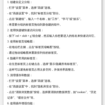
1. 创建自定义分组：
- 打开“设置”菜单，选择“高级”选项。
- 在“高级设置”中，找到“标签页分组”部分。
- 点击“新建组”，输入一个名称，如“工作”、“学习”或“娱乐”。
- 将需要分组的标签页拖动到新创建的组中。
2. 使用快捷键快速访问分组：
- 按下`ctrl + shift + g`组合键，然后输入你想要进入的组名来快速访问它。
3. 使用标签页缩略图：
- 在地址栏左侧，点击“标签页缩略图”按钮。
- 通过拖动缩略图来重新排列你的标签页。
4. 隐藏不常用的标签页：
- 在任意标签页上右键点击，选择“显示/隐藏所有标签页”。
- 这样可以避免标签页占用太多空间，并保持界面整洁。
5. 清理缓存和数据：
- 打开“设置”菜单，选择“高级”选项。
- 在“高级设置”中，找到“隐私和安全”部分。
- 点击“清除浏览数据”按钮，选择要清除的数据类型，如“cookies”、“历史
记录”、“缓存文件”等。
6. 使用插件增强功能：