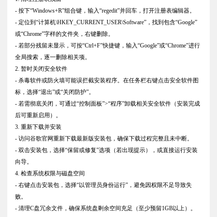
- 按下“Windows+R”组合键，输入“regedit”并回车，打开注册表编辑器。
- 定位到“计算机\HKEY_CURRENT_USER\Software”，找到包含“Google”
或“Chrome”字样的文件夹，右键删除。
- 若部分残留未显示，可按“Ctrl+F”快捷键，输入“Google”或“Chrome”进行
全局搜索，逐一删除相关项。
2. 暂时关闭安全软件
- 杀毒软件或防火墙可能误拦截安装程序。在任务栏右键点击安全软件图
标，选择“退出”或“关闭防护”。
- 若需彻底关闭，可通过“控制面板”>“程序”卸载相关安全软件（安装完成
后可重新启用）。
3. 重新下载并安装
- 访问谷歌官网重新下载最新版安装包，确保下载过程完整且未中断。
- 双击安装包，选择“保留或修复”选项（若出现提示），或直接运行安装
向导。
4. 检查系统权限与磁盘空间
- 右键点击安装包，选择“以管理员身份运行”，避免因权限不足导致失
败。
- 清理C盘冗余文件，确保系统盘剩余空间充足（至少预留1GB以上）。