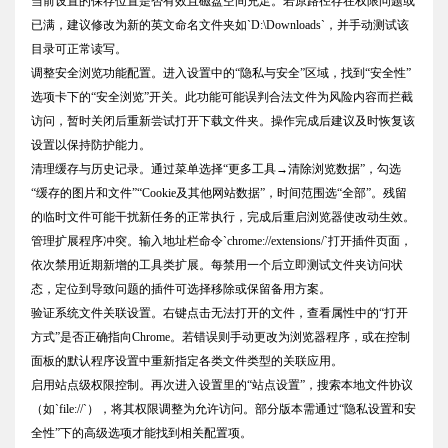
当前设置的保存位置是否有效且磁盘空间充足。若原路径存在权限问题或
已满，建议修改为新的英文命名文件夹如`D:\Downloads`，并手动测试该
目录可正常读写。
调整安全浏览功能配置。进入设置中的“隐私与安全”区域，找到“安全性”
选项卡下的“安全浏览”开关。此功能可能误判合法文件为风险内容而拦截
访问，暂时关闭后重新尝试打开下载文件夹。操作完成后建议及时恢复该
设置以保持防护能力。
清理缓存与历史记录。通过菜单选择“更多工具→清除浏览数据”，勾选
“缓存的图片和文件”“Cookie及其他网站数据”，时间范围选“全部”。残留
的临时文件可能干扰新任务的正常执行，完成后重启浏览器使改动生效。
管理扩展程序冲突。输入地址栏命令`chrome://extensions/`打开插件页面，
依次禁用近期新增的工具类扩展。每禁用一个后立即测试文件夹访问状
态，定位到导致问题的插件可选择移除或保留备用方案。
验证系统文件关联设置。右键点击无法打开的文件，查看属性中的“打开
方式”是否正确指向Chrome。若错误则手动更改为浏览器程序，或在控制
面板的默认程序设置中重新指定各类文件类型的关联应用。
启用站点级权限控制。再次进入设置里的“站点设置”，搜索本地文件协议
（如`file://`），将其权限调整为允许访问。部分版本需通过“隐私设置和安
全性”下的高级选项才能找到相关配置项。