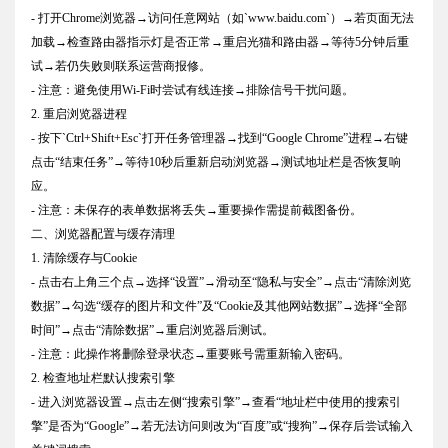
- 打开Chrome浏览器→访问任意网站（如`www.baidu.com`）→若页面无法
加载→检查路由器指示灯是否正常→重启光猫和路由器→等待5分钟后重
试→若仍失败则联系运营商报修。
- 注意：避免使用Wi-Fi时尝试有线连接→排除信号干扰问题。
2. 重启浏览器进程
- 按下`Ctrl+Shift+Esc`打开任务管理器→找到“Google Chrome”进程→右键
点击“结束任务”→等待10秒后重新启动浏览器→测试地址栏是否恢复响
应。
- 注意：未保存的表单数据将丢失→重要操作需提前截图备份。
二、浏览器配置与缓存清理
1. 清除缓存与Cookie
- 点击右上角三个点→选择“设置”→滑动至“隐私与安全”→点击“清除浏览
数据”→勾选“缓存的图片和文件”及“Cookie及其他网站数据”→选择“全部
时间”→点击“清除数据”→重启浏览器后测试。
- 注意：此操作将删除登录状态→重要账号需重新输入密码。
2. 检查地址栏默认搜索引擎
- 进入浏览器设置→点击左侧“搜索引擎”→查看“地址栏中使用的搜索引
擎”是否为“Google”→若无法访问则改为“百度”或“搜狗”→保存后尝试输入