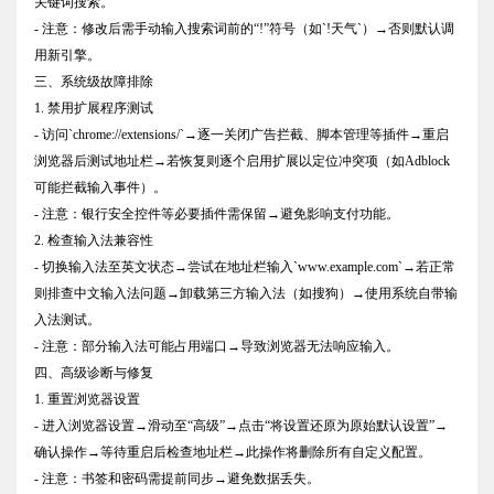
关键词搜索。
- 注意：修改后需手动输入搜索词前的“!”符号（如`!天气`）→否则默认调
用新引擎。
三、系统级故障排除
1. 禁用扩展程序测试
- 访问`chrome://extensions/`→逐一关闭广告拦截、脚本管理等插件→重启
浏览器后测试地址栏→若恢复则逐个启用扩展以定位冲突项（如Adblock
可能拦截输入事件）。
- 注意：银行安全控件等必要插件需保留→避免影响支付功能。
2. 检查输入法兼容性
- 切换输入法至英文状态→尝试在地址栏输入`www.example.com`→若正常
则排查中文输入法问题→卸载第三方输入法（如搜狗）→使用系统自带输
入法测试。
- 注意：部分输入法可能占用端口→导致浏览器无法响应输入。
四、高级诊断与修复
1. 重置浏览器设置
- 进入浏览器设置→滑动至“高级”→点击“将设置还原为原始默认设置”→
确认操作→等待重启后检查地址栏→此操作将删除所有自定义配置。
- 注意：书签和密码需提前同步→避免数据丢失。