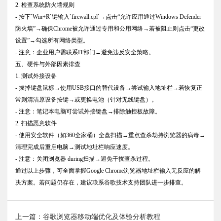
2. 检查系统防火墙规则
- 按下`Win+R`键输入`firewall.cpl`→点击“允许应用通过Windows Defender
防火墙”→确保Chrome被允许通过专用和公用网络→若被阻止则点击“更改
设置”→勾选所有网络类型。
- 注意：企业用户需联系IT部门→避免违反安全策略。
五、硬件与外部因素排查
1. 测试外接设备
- 拔掉键盘鼠标→使用USB接口的替代设备→尝试输入地址栏→若恢复正
常则清洁原设备按键→或更换电池（针对无线键盘）。
- 注意：笔记本电脑可尝试外接键盘→排除触控板故障。
2. 扫描恶意软件
- 使用安全软件（如360全家桶）全盘扫描→重点查杀劫持浏览器的病毒→
清理完成后重启电脑→测试地址栏响应速度。
- 注意：关闭浏览器 during扫描→避免干扰查杀过程。
通过以上步骤，可全面掌握Google Chrome浏览器地址栏输入无反应的解
决方案。若问题仍存在，建议联系谷歌技术支持团队进一步排查。
上一篇：谷歌浏览器移动端优化及体验分析教程