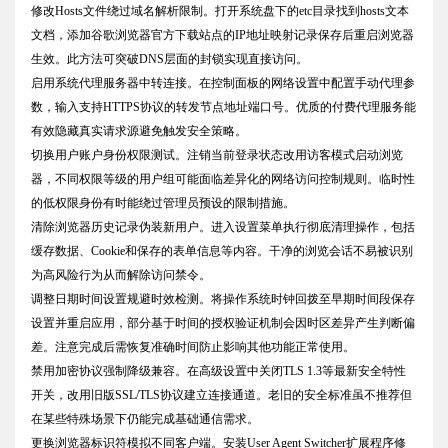
修改Hosts文件绕过域名解析限制。打开系统盘下的etc目录找到hosts文本
文档，添加谷歌浏览器官方下载站点的IP地址映射记录保存后重启浏览器
生效。此方法可突破DNS层面的封锁实现直接访问。
启用系统代理服务器中转连接。在控制面板的网络设置中配置手动代理参
数，输入支持HTTPS协议的转发节点地址端口号。优质的付费代理服务能
有效隐藏真实请求源避免触发安全策略。
切换用户账户身份权限测试。注销当前登录状态改用访客模式启动浏览
器，不同权限等级的用户组可能面临差异化的网络访问控制规则。临时性
的低权限身份有时能绕过管理员预设的限制措施。
清除浏览器历史记录伪装新用户。进入设置菜单执行彻底清理操作，包括
缓存数据、Cookie和保存的表单信息等内容。干净的浏览会话不易被识别
为高风险行为从而解除访问禁令。
调整日期时间设置规避时效检测。将操作系统时钟回拨至早期时间段保存
设置并重启应用，部分基于时间的授权验证机制会因时区差异产生判断偏
差。注意完成后需恢复准确时间防止影响其他功能正常使用。
禁用加密协议强制降级兼容。在高级设置中关闭TLS 1.3等最新安全特性
开关，改用旧版SSL/TLS协议建立连接通道。老旧的安全标准虽不推荐但
在某些特殊场景下仍能完成基础通信需求。
更换浏览器标识符模拟不同客户端。安装User Agent Switcher扩展程序修