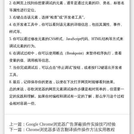
2. 在网页上找到你想要调试的元素，通常是通过元素的ID、类名、标签名
等属性进行定位。
3. 右键点击该元素，选择“检查”或“开发者工具”。
4. 在开发者工具中，你可以看到该元素的详细信息，包括其属性、事件、
样式等。
5. 你可以通过修改元素的CSS样式、JavaScript代码、HTML结构等方式来
调试元素的行为。
6. 在调试过程中，你可以使用断点（Breakpoint）来暂停程序执行，查看
变量的值、调用栈等信息。
7. 当你完成调试后，可以点击“停止调试”按钮，或者按F12键退出开发者
工具。
8. 最后，记得保存你的更改，以便在下次打开网页时能够看到效果。
总的来说，谷歌浏览器的网页元素调试操作步骤是相对简单的，但需要一
定的实践和理解。如果你对编程和调试有一定的了解，那么学习这个过程
会相对容易一些。
上一篇：Google Chrome浏览器广告屏蔽插件实操技巧经验
下一篇：Chrome浏览器多语言翻译插件操作方法实用教程