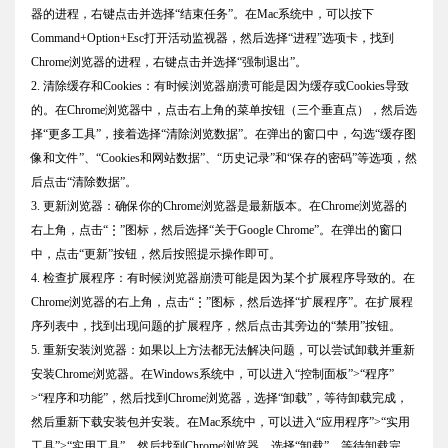
器的进程，右键点击并选择“结束任务”。在Mac系统中，可以按下
Command+Option+Esc打开活动监视器，然后选择“进程”选项卡，找到
Chrome浏览器的进程，右键点击并选择“强制退出”。
2. 清除缓存和Cookies：有时候浏览器崩溃可能是因为缓存或Cookies导致
的。在Chrome浏览器中，点击右上角的菜单按钮（三个垂直点），然后选
择“更多工具”，接着选择“清除浏览数据”。在弹出的窗口中，勾选“缓存图
像和文件”、“Cookies和网站数据”、“历史记录”和“保存的密码”等选项，然
后点击“清除数据”。
3. 更新浏览器：确保你的Chrome浏览器是最新版本。在Chrome浏览器的
右上角，点击“⋮”图标，然后选择“关于Google Chrome”。在弹出的窗口
中，点击“更新”按钮，然后按照提示操作即可。
4. 检查扩展程序：有时候浏览器崩溃可能是因为某个扩展程序导致的。在
Chrome浏览器的右上角，点击“⋮”图标，然后选择“扩展程序”。在扩展程
序列表中，找到出现问题的扩展程序，然后点击其旁边的“禁用”按钮。
5. 重新安装浏览器：如果以上方法都无法解决问题，可以尝试卸载并重新
安装Chrome浏览器。在Windows系统中，可以进入“控制面板”>“程序”
>“程序和功能”，然后找到Chrome浏览器，选择“卸载”，等待卸载完成，
然后重新下载安装包并安装。在Mac系统中，可以进入“应用程序”>“实用
工具”>“实用工具”，然后找到Chrome浏览器，选择“卸载”，等待卸载完