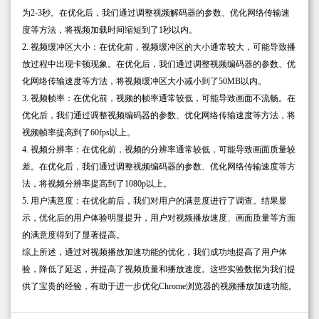
为2-3秒。在优化后，我们通过调整视频解码器的参数、优化网络传输速
度等方法，将视频加载时间缩短到了1秒以内。
2. 视频缓冲区大小：在优化前，视频缓冲区的大小通常较大，可能导致播
放过程中出现卡顿现象。在优化后，我们通过调整视频编码器的参数、优
化网络传输速度等方法，将视频缓冲区大小减小到了50MB以内。
3. 视频帧率：在优化前，视频的帧率通常较低，可能导致画面不流畅。在
优化后，我们通过调整视频编码器的参数、优化网络传输速度等方法，将
视频帧率提高到了60fps以上。
4. 视频分辨率：在优化前，视频的分辨率通常较低，可能导致画面质量较
差。在优化后，我们通过调整视频编码器的参数、优化网络传输速度等方
法，将视频分辨率提高到了1080p以上。
5. 用户满意度：在优化前后，我们对用户的满意度进行了调查。结果显
示，优化后的用户体验明显提升，用户对视频播放速度、画面质量等方面
的满意度得到了显著提高。
综上所述，通过对视频播放加速功能的优化，我们成功地提高了用户体
验，降低了延迟，并提高了视频质量和播放速度。这些实验数据为我们提
供了宝贵的经验，有助于进一步优化Chrome浏览器的视频播放加速功能。