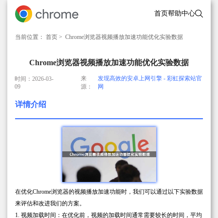
首页
帮助中心
当前位置：
首页
> Chrome浏览器视频播放加速功能优化实验数据
Chrome浏览器视频播放加速功能优化实验数据
来
发现高效的安卓上网引擎 - 彩虹探索站官
时间：2026-03-
09
源：
网
详情介绍
在优化Chrome浏览器的视频播放加速功能时，我们可以通过以下实验数据
来评估和改进我们的方案。
1. 视频加载时间：在优化前，视频的加载时间通常需要较长的时间，平均