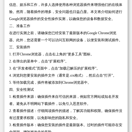
信息、娱乐和工作，许多人选择使用各种浏览器插件来增强他们的在线体
验。然而，随着插件的增多，安全问题也日益凸显。本文将介绍如何进行
Google浏览器插件的安全性操作实测，以确保您的设备和数据安全。
二、准备工作
在进行实测之前，请确保您已经安装了最新版本的Google Chrome浏览
器。此外，您还需要一个可以访问互联网的设备，以便安装和测试插件。
三、安装插件
1. 打开Chrome浏览器，点击右上角的“更多工具”图标。
2. 在弹出的菜单中，点击“扩展程序”。
3. 在“开发者模式”页面中，点击“加载已解压的扩展程序”。
4. 浏览到您要安装的插件文件（通常是.crx格式），然后点击“打开”。
5. 等待加载完成，插件将被添加到Chrome浏览器中。
四、安全性测试
1. 检查插件来源：确保插件来自可信的来源，例如官方网站或知名开发
者。避免从不明网站下载插件，以免引入恶意软件。
2. 查看插件描述：仔细阅读插件的描述，了解其功能和权限。确保插件没
有过度要求权限，以免影响您的隐私和安全。
3. 检查插件版本：确保您安装的插件是最新版本。过时的插件可能存在安