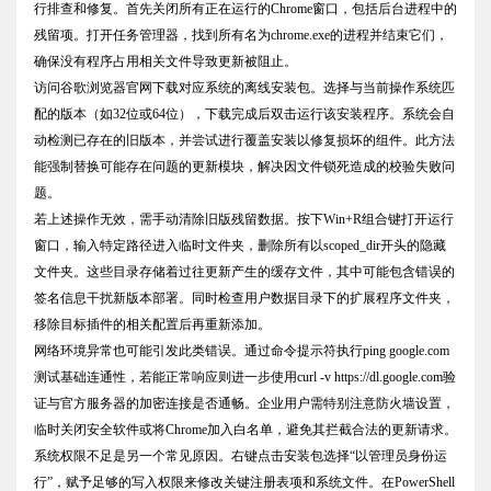
行排查和修复。首先关闭所有正在运行的Chrome窗口，包括后台进程中的
残留项。打开任务管理器，找到所有名为chrome.exe的进程并结束它们，
确保没有程序占用相关文件导致更新被阻止。
访问谷歌浏览器官网下载对应系统的离线安装包。选择与当前操作系统匹
配的版本（如32位或64位），下载完成后双击运行该安装程序。系统会自
动检测已存在的旧版本，并尝试进行覆盖安装以修复损坏的组件。此方法
能强制替换可能存在问题的更新模块，解决因文件锁死造成的校验失败问
题。
若上述操作无效，需手动清除旧版残留数据。按下Win+R组合键打开运行
窗口，输入特定路径进入临时文件夹，删除所有以scoped_dir开头的隐藏
文件夹。这些目录存储着过往更新产生的缓存文件，其中可能包含错误的
签名信息干扰新版本部署。同时检查用户数据目录下的扩展程序文件夹，
移除目标插件的相关配置后再重新添加。
网络环境异常也可能引发此类错误。通过命令提示符执行ping google.com
测试基础连通性，若能正常响应则进一步使用curl -v https://dl.google.com验
证与官方服务器的加密连接是否通畅。企业用户需特别注意防火墙设置，
临时关闭安全软件或将Chrome加入白名单，避免其拦截合法的更新请求。
系统权限不足是另一个常见原因。右键点击安装包选择“以管理员身份运
行”，赋予足够的写入权限来修改关键注册表项和系统文件。在PowerShell