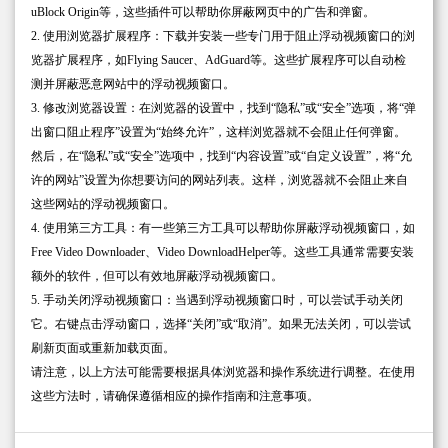
uBlock Origin等，这些插件可以帮助你屏蔽网页中的广告和弹窗。
2. 使用浏览器扩展程序：下载并安装一些专门用于阻止浮动视频窗口的浏
览器扩展程序，如Flying Saucer、AdGuard等。这些扩展程序可以自动检
测并屏蔽恶意网站中的浮动视频窗口。
3. 修改浏览器设置：在浏览器的设置中，找到“隐私”或“安全”选项，将“弹
出窗口阻止程序”设置为“始终允许”，这样浏览器就不会阻止任何弹窗。
然后，在“隐私”或“安全”选项中，找到“内容设置”或“自定义设置”，将“允
许的网站”设置为你想要访问的网站列表。这样，浏览器就不会阻止来自
这些网站的浮动视频窗口。
4. 使用第三方工具：有一些第三方工具可以帮助你屏蔽浮动视频窗口，如
Free Video Downloader、Video DownloadHelper等。这些工具通常需要安装
额外的软件，但可以有效地屏蔽浮动视频窗口。
5. 手动关闭浮动视频窗口：当遇到浮动视频窗口时，可以尝试手动关闭
它。右键点击浮动窗口，选择“关闭”或“取消”。如果无法关闭，可以尝试
刷新页面或重新加载页面。
请注意，以上方法可能需要根据具体浏览器和操作系统进行调整。在使用
这些方法时，请确保遵循相应的操作指南和注意事项。