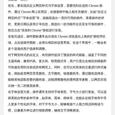
首先，要实现自定义网页样式与字体设置，需要找到合适的 Chrome 插
件。通过 Chrome 网上应用店，在搜索框中输入相关关键词，比如“自定义
网页样式”“字体设置”等，就能筛选出一系列可用的插件。查看插件的评
价、更新日期以及简介等信息，挑选出一款功能符合且安全可靠的插件，
然后点击“添加到 Chrome”按钮进行安装。
安装完成后，插件图标通常会出现在 Chrome 浏览器右上角的扩展程序区
域。点击该插件图标，会弹出相应的设置界面。在这个界面中，一般会有
多个选项供用户选择和调整。
对于网页样式的自定义，有些插件提供了预设的样式模板，涵盖了不同的
主题风格，像简约风、复古风、暗黑模式等，用户只需点击相应的模板即
可快速应用到当前或所有网页上。同时，也可以对具体的元素进行样式修
改，例如改变网页背景颜色、文字颜色、链接颜色等。通过颜色选择器，
能精准地选取想要的颜色值，还能调整颜色的透明度等参数，让网页呈现
出独一无二的视觉效果。
在字体设置方面，插件通常支持对字体类型、字号大小进行更改。可以选
择系统自带的多种字体，如宋体、黑体、楷体等，也能从在线字体库中导
入更多个性化的字体。对于字号大小，能够根据个人视力情况和阅读习
惯，以像素为单位进行细致调整，确保文字清晰易读。