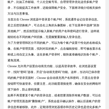
账户，比如工作邮箱、个人社交账号等。合理管理并优化这些多账户登
录，不仅能提高工作效率，还能保障账户安全。下面将详细介绍相关操作
方法与注意事项。
当首次在 Chrome 浏览器中登录某个账户时，系统通常会记住登录信息。
若之后想切换账户，可点击右上角的头像图标，在下拉菜单中选择“添加
其他账户”，然后按照提示输入新账户的用户名和密码进行登录。这样就
能轻松在不同的账户间切换，无需频繁重新输入登录信息。
为了方便管理和区分不同的账户，可以为每个账户设置个性化的名称或头
像。在账户管理页面，找到对应的账户，点击编辑按钮，即可修改显示名
称或上传自定义头像。这在多账户登录时，能快速准确地识别各个账户，
避免混淆。
Chrome 允许用户设置自动填充功能，以提高登录效率。在浏览器设置
中，找到“密码”选项，开启“自动填充密码”功能。这样，当访问已保存密
码的账户登录页面时，Chrome 会自动填充用户名和密码，只需点击登录
按钮即可快速登录。但要注意，此功能需谨慎使用，确保在安全的网络环
境下操作，防止密码泄露。
如果不再需要某个账户的登录信息，或者想要清除所有账户数据，可以在
账户管理页面选择“删除账户”。系统会提示确认操作，确认后该账户的登
录信息将被移除。此外，定期清理浏览器缓存和历史记录也是优化多账户