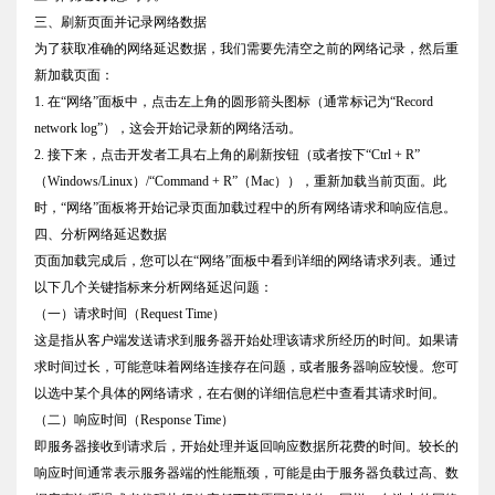
三、刷新页面并记录网络数据
为了获取准确的网络延迟数据，我们需要先清空之前的网络记录，然后重
新加载页面：
1. 在“网络”面板中，点击左上角的圆形箭头图标（通常标记为“Record
network log”），这会开始记录新的网络活动。
2. 接下来，点击开发者工具右上角的刷新按钮（或者按下“Ctrl + R”
（Windows/Linux）/“Command + R”（Mac）），重新加载当前页面。此
时，“网络”面板将开始记录页面加载过程中的所有网络请求和响应信息。
四、分析网络延迟数据
页面加载完成后，您可以在“网络”面板中看到详细的网络请求列表。通过
以下几个关键指标来分析网络延迟问题：
（一）请求时间（Request Time）
这是指从客户端发送请求到服务器开始处理该请求所经历的时间。如果请
求时间过长，可能意味着网络连接存在问题，或者服务器响应较慢。您可
以选中某个具体的网络请求，在右侧的详细信息栏中查看其请求时间。
（二）响应时间（Response Time）
即服务器接收到请求后，开始处理并返回响应数据所花费的时间。较长的
响应时间通常表示服务器端的性能瓶颈，可能是由于服务器负载过高、数