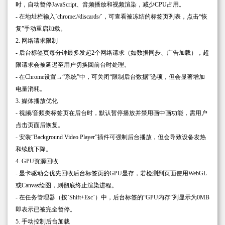
时，自动暂停JavaScript、音频播放和视频渲染，减少CPU占用。
- 在地址栏输入`chrome://discards/`，可查看被冻结的标签页列表，点击“恢
复”手动重启加载。
2. 网络请求限制
- 后台标签页每分钟最多发起2个网络请求（如数据同步、广告加载），超
限请求会被延迟至用户切换回前台时处理。
- 在Chrome设置→“系统”中，可关闭“限制后台数据”选项，但会显著增加
电量消耗。
3. 媒体播放优化
- 视频/音频类标签页在后台时，默认暂停播放并禁用画中画功能，需用户
点击页面后恢复。
- 安装“Background Video Player”插件可强制后台播放，但会导致设备发热
和续航下降。
4. GPU资源回收
- 显卡驱动会优先回收后台标签页的GPU显存，若检测到页面使用WebGL
或Canvas绘图，则彻底终止渲染进程。
- 在任务管理器（按`Shift+Esc`）中，后台标签的“GPU内存”列显示为0MB
即表示已被完全暂停。
5. 手动控制后台加载