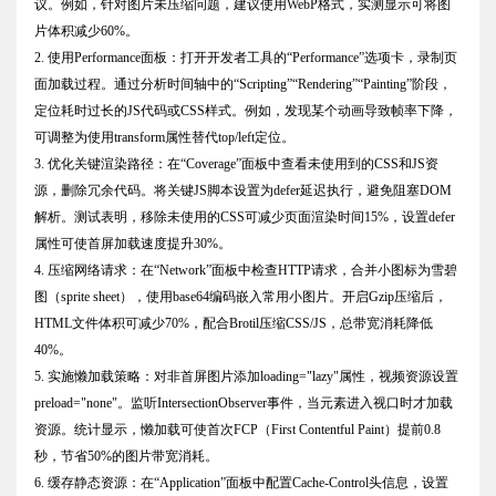
议。例如，针对图片未压缩问题，建议使用WebP格式，实测显示可将图
片体积减少60%。
2. 使用Performance面板：打开开发者工具的“Performance”选项卡，录制页
面加载过程。通过分析时间轴中的“Scripting”“Rendering”“Painting”阶段，
定位耗时过长的JS代码或CSS样式。例如，发现某个动画导致帧率下降，
可调整为使用transform属性替代top/left定位。
3. 优化关键渲染路径：在“Coverage”面板中查看未使用到的CSS和JS资
源，删除冗余代码。将关键JS脚本设置为defer延迟执行，避免阻塞DOM
解析。测试表明，移除未使用的CSS可减少页面渲染时间15%，设置defer
属性可使首屏加载速度提升30%。
4. 压缩网络请求：在“Network”面板中检查HTTP请求，合并小图标为雪碧
图（sprite sheet），使用base64编码嵌入常用小图片。开启Gzip压缩后，
HTML文件体积可减少70%，配合Brotil压缩CSS/JS，总带宽消耗降低
40%。
5. 实施懒加载策略：对非首屏图片添加loading="lazy"属性，视频资源设置
preload="none"。监听IntersectionObserver事件，当元素进入视口时才加载
资源。统计显示，懒加载可使首次FCP（First Contentful Paint）提前0.8
秒，节省50%的图片带宽消耗。
6. 缓存静态资源：在“Application”面板中配置Cache-Control头信息，设置